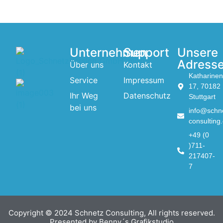
Unternehmen
Support
Unsere
Adress
Über uns
Kontakt
Katharinens
Service
Impressum
17, 70182
Ihr Weg
Datenschutz
Stuttgart
bei uns
info@schn
consulting
+49 (0
)711-
217407-
7
Copyright © 2024 Schnetz Consulting, All rights reserved.
Presented by Benny´s Grafikstudio